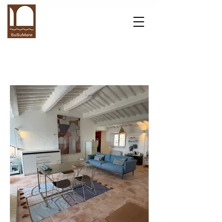
Loft SuSuMare