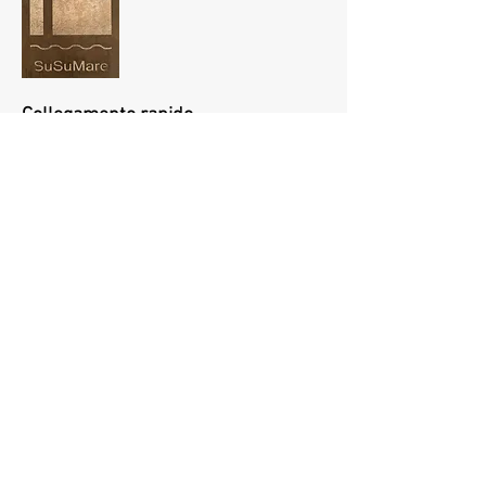
Collegamento rapido
CASA
INFORMAZIONI
RECENSIONI
GALLERIA
ATTIVITÀ
POSIZIONE
BLOG
Contatto
E-mail:
info@su-su-mare.com
Tel:
+39 338 8321117